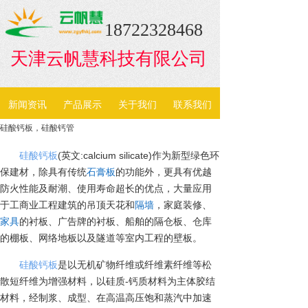
18722328468
天津云帆慧科技有限公司
新闻资讯
产品展示
关于我们
联系我们
硅酸钙板，硅酸钙管
硅酸钙板
(英文:calcium silicate)作为新型绿色环
保建材，除具有传统
石膏板
的功能外，更具有优越
防火性能及耐潮、使用寿命超长的优点，大量应用
于工商业工程建筑的吊顶天花和
隔墙
，家庭装修、
家具
的衬板、广告牌的衬板、船舶的隔仓板、仓库
的棚板、网络地板以及隧道等室内工程的壁板。
硅酸钙板
是以无机矿物纤维或纤维素纤维等松
散短纤维为增强材料，以硅质-钙质材料为主体胶结
材料，经制浆、成型、在高温高压饱和蒸汽中加速