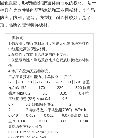
固化反应，形成硅酸钙胶凝体而制成的板材。.是一
种具有优良性能的新型建筑和工业用板材，其产品
防火，防潮，隔音，防虫蛀，耐久性较好，是吊
顶，隔断的理想装饰板材。
主要特点
1.强度高：在容重相近时，它是无机硬质绝热材料
中强度最高的保温材料。
2.耐热性：在使用温度范围内不变形。
3.保温隔热性：导热系数比其它硬质块状绝热材料
低。
4.本厂产品为无石棉制品。
产品主要技术性能 项目 单位 GT厂产品
GT||-13 GT||-17 GT||-22 GT||-30 容重
kg/m3 135 170 220 300 抗折
强度 Mpa 0.2 0.3 0.35 0.4 抗
压强度 变形(5%) Mpa 0.4 0.6
0.7 0.8 线收缩率 % 2 2
2 2 导热系数（平均温度70℃） W/m.k
0.049 0.058 0.062 0.07 最高使用温
度 ℃ 1000 1000 1000 1000
导热系数方程0.0475
0.000102t(≤170kg/m3),0.056
0.000101t(≥170kg/m3)