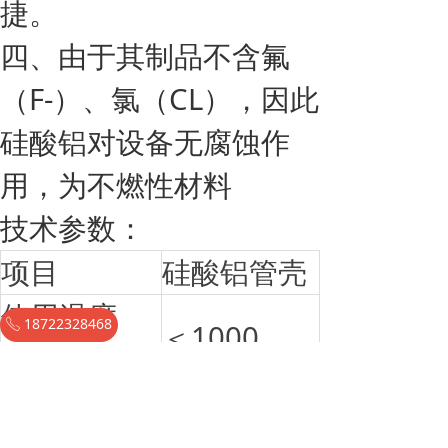
捷。
四、由于其制品不含氟
（F-）、氯（CL），因此
硅酸铝对设备无腐蚀作
用，为不燃性材料
技术参数：
项目
硅酸铝管壳
使用温度
18722328468
ꂅ
＜1000
(℃)
体积密度
140
(kg/m3)