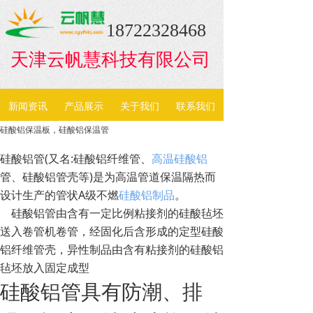
18722328468
天津云帆慧科技有限公司
新闻资讯
产品展示
关于我们
联系我们
硅酸铝保温板，硅酸铝保温管
硅酸铝管
(
又名
:
硅酸铝纤维管、
高温硅酸铝
管、硅酸铝管壳等
)
是为高温管道保温隔热而
设计生产的管状
A
级不燃
硅酸铝制品
。
硅酸铝管由含有一定比例粘接剂的硅酸毡坯
送入卷管机卷管，经固化后含形成的定型硅酸
铝纤维管壳，异性制品由含有粘接剂的硅酸铝
毡坯放入固定成型
硅酸铝管具有防潮、排